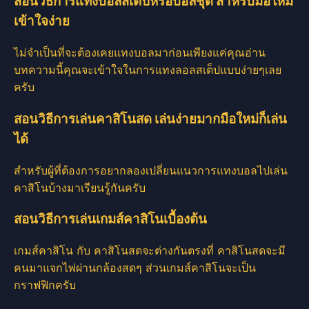
สอนวิธีการแทงบอลสเต็ปหรือบอลชุด สำหรับมือใหม่
เข้าใจง่าย
ไม่จำเป็นที่จะต้องเคยแทงบอลมาก่อนเพียงแค่คุณอ่าน
บทความนี้คุณจะเข้าใจในการแทงลอลสเต็ปแบบง่ายๆเลย
ครับ
สอนวิธีการเล่นคาสิโนสด เล่นง่ายมากมือใหม่ก็เล่น
ได้
สำหรับผู้ที่ต้องการอยากลองเปลี่ยนแนวการแทงบอลไปเล่น
คาสิโนบ้างมาเรียนรู้กันครับ
สอนวิธีการเล่นเกมส์คาสิโนเบื้องต้น
เกมส์คาสิโน กับ คาสิโนสดจะต่างกันตรงที่ คาสิโนสดจะมี
คนมาแจกไพ่ผ่านกล้องสดๆ ส่วนเกมส์คาสิโนจะเป็น
กราฟฟิกครับ