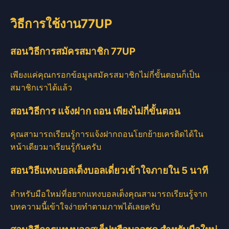
วิธีการใช้งาน77UP
สอนวิธีการสมัครสมาชิก 77UP
เพียงแค่คุณกรอกข้อมูลสมัครสมาชิกไม่กี่ขั้นตอนก็เป็น
สมาชิกเราได้แล้ว
สอนวิธีการ แจ้งฝาก ถอน เพียงไม่กี่ขั้นตอน
คุณสามารถเรียนรู้การแจ้งฝากถอนโยกย้ายเครดิดได้ใน
หน้าเดียวมาเรียนรู้กันครับ
สอนวิธีแทงบอลเต็งบอลเดี่ยวเข้าใจภายใน 5 นาที
สำหรับมือใหม่ที่อยากแทงบอลเต็งคุณสามารถเรียนรู้จาก
บทความนี้เข้าใจง่ายทำตามภาพได้เลยครับ