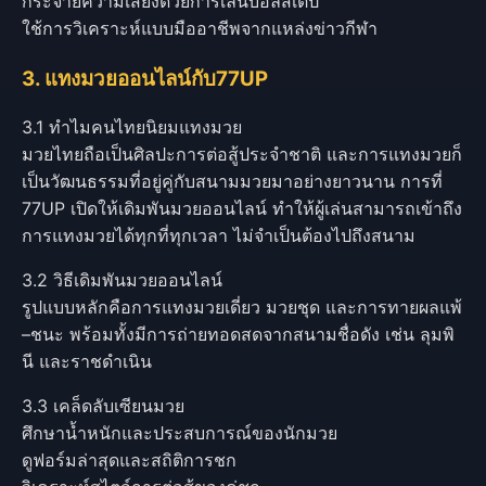
กระจายความเสี่ยงด้วยการเล่นบอลสเต็ป
ใช้การวิเคราะห์แบบมืออาชีพจากแหล่งข่าวกีฬา
3. แทงมวยออนไลน์กับ77UP
3.1 ทำไมคนไทยนิยมแทงมวย
มวยไทยถือเป็นศิลปะการต่อสู้ประจำชาติ และการแทงมวยก็
เป็นวัฒนธรรมที่อยู่คู่กับสนามมวยมาอย่างยาวนาน การที่
77UP เปิดให้เดิมพันมวยออนไลน์ ทำให้ผู้เล่นสามารถเข้าถึง
การแทงมวยได้ทุกที่ทุกเวลา ไม่จำเป็นต้องไปถึงสนาม
3.2 วิธีเดิมพันมวยออนไลน์
รูปแบบหลักคือการแทงมวยเดี่ยว มวยชุด และการทายผลแพ้
–ชนะ พร้อมทั้งมีการถ่ายทอดสดจากสนามชื่อดัง เช่น ลุมพิ
นี และราชดำเนิน
3.3 เคล็ดลับเซียนมวย
ศึกษาน้ำหนักและประสบการณ์ของนักมวย
ดูฟอร์มล่าสุดและสถิติการชก