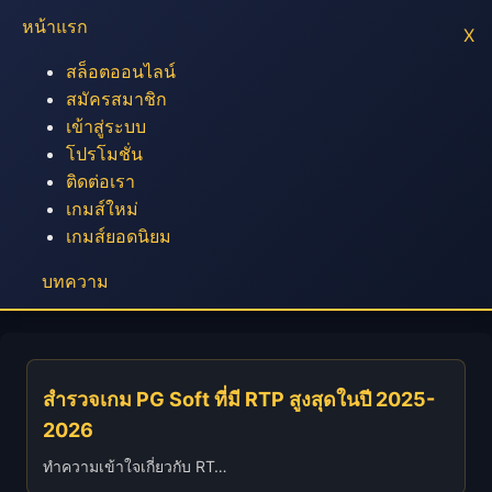
หน้าแรก
X
สล็อตออนไลน์
สมัครสมาชิก
เข้าสู่ระบบ
โปรโมชั่น
ติดต่อเรา
เกมส์ใหม่
เกมส์ยอดนิยม
บทความ
สำรวจเกม PG Soft ที่มี RTP สูงสุดในปี 2025-
2026
ทำความเข้าใจเกี่ยวกับ RT…