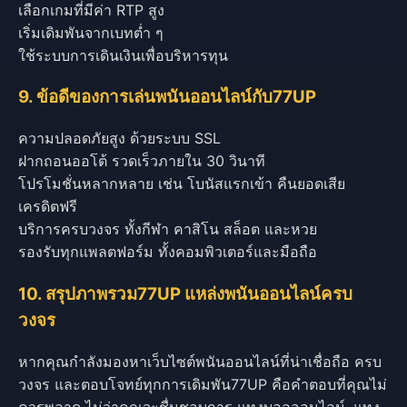
เลือกเกมที่มีค่า RTP สูง
เริ่มเดิมพันจากเบทต่ำ ๆ
ใช้ระบบการเดินเงินเพื่อบริหารทุน
9. ข้อดีของการเล่นพนันออนไลน์กับ77UP
ความปลอดภัยสูง ด้วยระบบ SSL
ฝากถอนออโต้ รวดเร็วภายใน 30 วินาที
โปรโมชั่นหลากหลาย เช่น โบนัสแรกเข้า คืนยอดเสีย
เครดิตฟรี
บริการครบวงจร ทั้งกีฬา คาสิโน สล็อต และหวย
รองรับทุกแพลตฟอร์ม ทั้งคอมพิวเตอร์และมือถือ
10. สรุปภาพรวม77UP แหล่งพนันออนไลน์ครบ
วงจร
หากคุณกำลังมองหาเว็บไซต์พนันออนไลน์ที่น่าเชื่อถือ ครบ
วงจร และตอบโจทย์ทุกการเดิมพัน77UP คือคำตอบที่คุณไม่
ควรพลาด ไม่ว่าคุณจะชื่นชอบการ แทงบอลออนไลน์, แทง