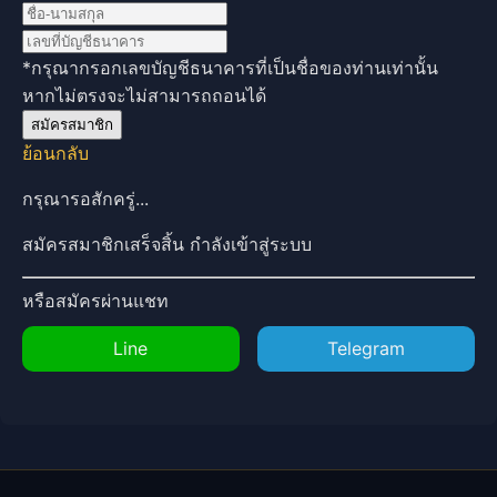
*กรุณากรอกเลขบัญชีธนาคารที่เป็นชื่อของท่านเท่านั้น
หากไม่ตรงจะไม่สามารถถอนได้
สมัครสมาชิก
ย้อนกลับ
กรุณารอสักครู่...
สมัครสมาชิกเสร็จสิ้น กำลังเข้าสู่ระบบ
หรือสมัครผ่านแชท
Line
Telegram