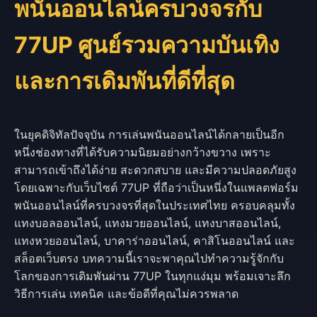
พนันออนไลน์ครบวงจรกับ
77UP ศูนย์รวมความบันเทิง
และการเดิมพันที่ดีที่สุด
ในยุคดิจิทัลปัจจุบัน การเล่นพนันออนไลน์ได้กลายเป็นอีก
หนึ่งช่องทางที่ได้รับความนิยมอย่างกว้างขวาง เพราะ
สามารถเข้าถึงได้ง่าย สะดวกสบาย และมีความปลอดภัยสูง
โดยเฉพาะกับเว็บไซต์ 77UP ที่ถือว่าเป็นหนึ่งในแพลตฟอร์ม
พนันออนไลน์ที่ครบวงจรที่สุดในประเทศไทย ครอบคลุมทั้ง
แทงบอลออนไลน์, แทงมวยออนไลน์, แทงบาสออนไลน์,
แทงหวยออนไลน์, บาคาร่าออนไลน์, คาสิโนออนไลน์ และ
สล็อตเว็บตรง บทความนี้เราจะพาคุณไปทำความรู้จักกับ
โลกของการเดิมพันผ่าน 77UP ในทุกแง่มุม พร้อมเจาะลึก
วิธีการเล่น เทคนิค และข้อดีที่คุณไม่ควรพลาด