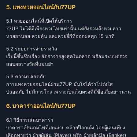
5. แทงหวยออนไลน์กับ77UP
5.1 หวยออนไลน์ที่เปิดให้บริการ
77UP ไม่ได้มีเพียงหวยไทยเท่านั้น แต่ยังรวมถึงหวยลาว
หวยฮานอย หวยหุ้น และหวยยี่กีที่ออกผลทุก 15 นาที
5.2 ระบบการจ่ายรางวัล
เว็บนี้ขึ้นชื่อเรื่อง อัตราจ่ายสูงสุดในตลาด พร้อมระบบตรวจ
สอบผลรางวัลที่แม่นยำ
5.3 ความปลอดภัย
การแทงหวยออนไลน์ผ่าน77UP มั่นใจได้ว่าโปร่งใส
ปลอดภัย ไม่มีการโกง เพราะเป็นเว็บตรงที่มีชื่อเสียงยาวนาน
6. บาคาร่าออนไลน์กับ77UP
6.1 วิธีการเล่นบาคาร่า
บาคาร่าเป็นเกมไพ่ที่เล่นง่าย คล้ายป๊อกเด้ง โดยผู้เล่นเพียง
เลือกทายว่า ฝ่ายผู้เล่น (Player) หรือ ฝ่ายเจ้ามือ (Banker)